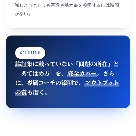
強しようとしても百選や基本書を参照するには時間
がない。
SOLUTION
論証集に載っていない「問題の所在」と
「あてはめ方」を、
完全カバー
。さら
に、専属コーチの添削で、
アウトプット
の質
も磨く。