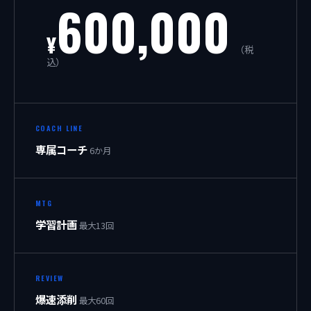
600,000
¥
（税
込）
COACH LINE
専属コーチ
6か月
MTG
学習計画
最大13回
REVIEW
爆速添削
最大60回