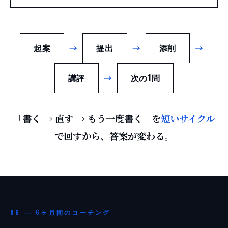
起案
→
提出
→
添削
→
講評
→
次の1問
「書く → 直す → もう一度書く」を
短いサイクル
で回すから、答案が変わる。
06 — 6ヶ月間のコーチング