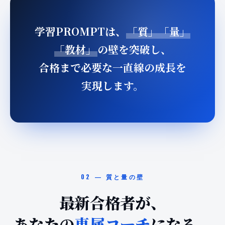
学習PROMPTは、
「質」「量」
「教材」
の壁を突破し、
合格まで必要な一直線の成長を
実現します。
02 — 質と量の壁
最新合格者が、
あなたの
専属コーチ
になる。