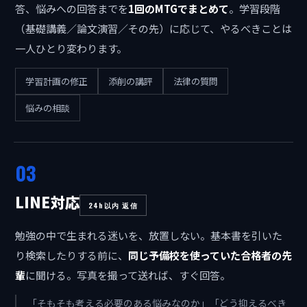
答、悩みへの回答までを
1回のMTGでまとめて
。学習段階
（基礎講義／論文演習／その先）に応じて、やるべきことは
一人ひとり変わります。
学習計画の修正
添削の講評
法律の質問
悩みの相談
03
LINE対応
24h以内 返信
勉強の中で生まれる迷いを、放置しない。基本書を引いた
り検索したりする前に、
同じ予備校を使っていた合格者の先
輩
に聞ける。写真を撮って送れば、すぐ回答。
「そもそも考える必要のある悩みなのか」「どう抑えるべき